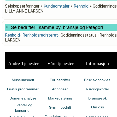
Selskapserfaringer »
Kundeomtaler
»
Renhold
»
Godkjennings
LILLY ANNE LARSEN
Se bedrifter i samme by, bransje og kategori
Renhold
-
Renholdsregisteret
-
Godkjenningsstatus i Renhold
LARSEN
Andre Tjenester
Våre tjenester
Informasjon
Museumsnett
For bedrifter
Bruk av cookies
Gratis programmer
Annonser
Næringskoder
Domeneanalyse
Markedsføring
Bransjesøk
Eventer og
Om oss
Grønn bedrift
konserter
Oppdatere innhold