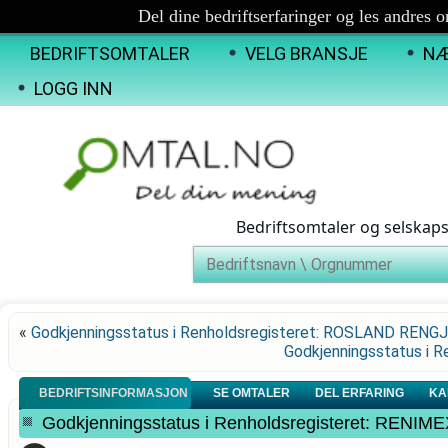
Del dine bedriftserfaringer og les andres 
BEDRIFTSOMTALER
VELG BRANSJE
NÆ
LOGG INN
Bedriftsomtaler og selskap
«
Godkjenningsstatus i Renholdsregisteret: ROSLAND RENG
Godkjenningsstatus i 
BEDRIFTSINFORMASJON
SE OMTALER
DEL ERFARING
KA
Godkjenningsstatus i Renholdsregisteret: REN