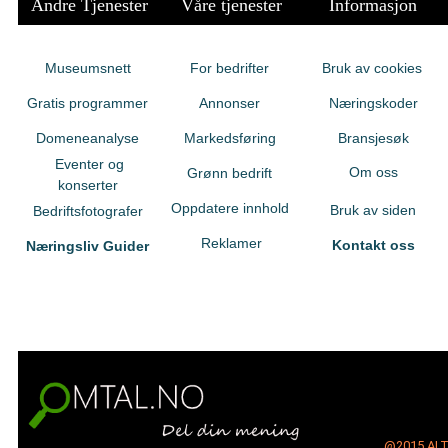
Andre Tjenester
Våre tjenester
Informasjon
Museumsnett
For bedrifter
Bruk av cookies
Gratis programmer
Annonser
Næringskoder
Domeneanalyse
Markedsføring
Bransjesøk
Eventer og
Om oss
Grønn bedrift
konserter
Oppdatere innhold
Bruk av siden
Bedriftsfotografer
Reklamer
Kontakt oss
Næringsliv Guider
@2015
AL