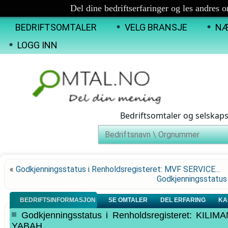
Del dine bedriftserfaringer og les andres 
BEDRIFTSOMTALER
VELG BRANSJE
NÆ
LOGG INN
Bedriftsomtaler og selskap
«
Godkjenningsstatus i Renholdsregisteret: MVF SERVICE…
Godkjenningsstatus
BEDRIFTSINFORMASJON
SE OMTALER
DEL ERFARING
KA
Godkjenningsstatus i Renholdsregisteret: K
YABAH