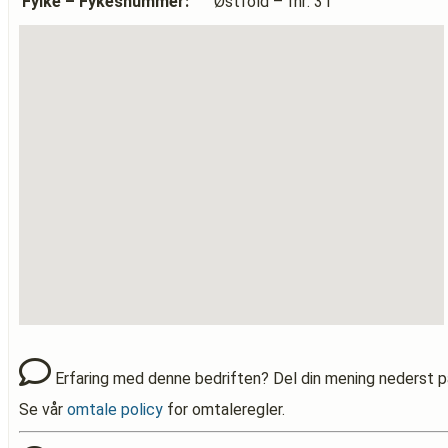
Fylke – Fykesnummer:
Østfold – fnr: 31
Erfaring med denne bedriften? Del din mening nederst p
Se vår
omtale policy
for omtaleregler.