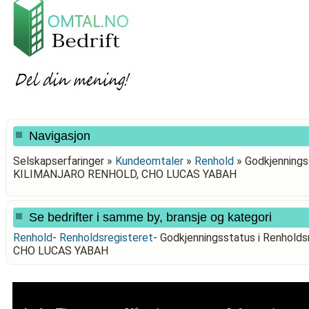
Navigasjon
Selskapserfaringer »
Kundeomtaler
»
Renhold
»
Godkjenningss
KILIMANJARO RENHOLD, CHO LUCAS YABAH
Se bedrifter i samme by, bransje og kategori
Renhold
-
Renholdsregisteret
-
Godkjenningsstatus i Renhol
CHO LUCAS YABAH