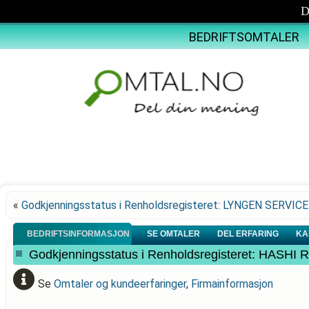
D
BEDRIFTSOMTALER
«
Godkjenningsstatus i Renholdsregisteret: LYNGEN SERVIC
BEDRIFTSINFORMASJON
SE OMTALER
DEL ERFARING
KA
Godkjenningsstatus i Renholdsregisteret: HA
Se
Omtaler og kundeerfaringer
,
Firmainformasjon