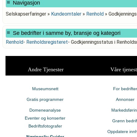
Navigasjon
Selskapserfaringer »
Kundeomtaler
»
Renhold
»
Godkjennings
Se bedrifter i samme by, bransje og kategori
Renhold
-
Renholdsregisteret
-
Godkjenningsstatus i Renhol
Andre Tjenester
Våre tjenest
Museumsnett
For bedrifte
Gratis programmer
Annonser
Domeneanalyse
Markedsføri
Eventer og konserter
Grønn bedrif
Bedriftsfotografer
Oppdatere innh
Næringsliv Guider