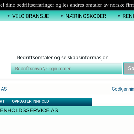
el dine bedriftserfaringer og les andres omtaler av norske fir
VELG BRANSJE
NÆRINGSKODER
REN
Bedriftsomtaler og selskapsinformasjon
E AS
Godkjenni
RT
OPPDATER INNHOLD
SHI RENHOLDSSERVICE AS