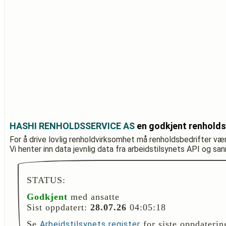
HASHI RENHOLDSSERVICE AS
en godkjent renholds
For å drive lovlig renholdvirksomhet må renholdsbedrifter væ
Vi henter inn data jevnlig data fra arbeidstilsynets API og sa
STATUS:
Godkjent
med ansatte
Sist oppdatert:
28.07.26
04:05:18
Se
for siste oppdaterin
Arbeidstilsynets register