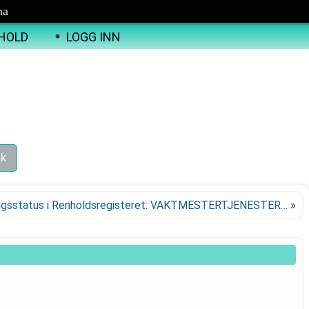
ma
HOLD
LOGG INN
ngsstatus i Renholdsregisteret: VAKTMESTERTJENESTER…
»