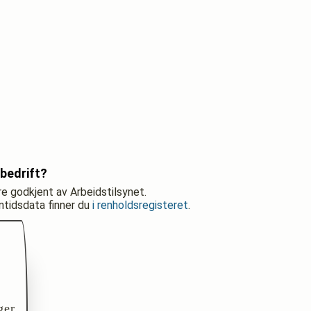
bedrift?
re godkjent av Arbeidstilsynet.
nntidsdata finner du
i renholdsregisteret
.
ger