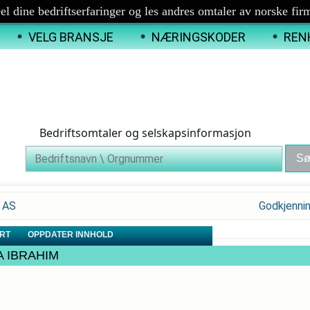
el dine bedriftserfaringer og les andres omtaler av norske fir
VELG BRANSJE
NÆRINGSKODER
REN
Bedriftsomtaler og selskapsinformasjon
E AS
Godkjenni
RT
OPPDATER INNHOLD
TA IBRAHIM