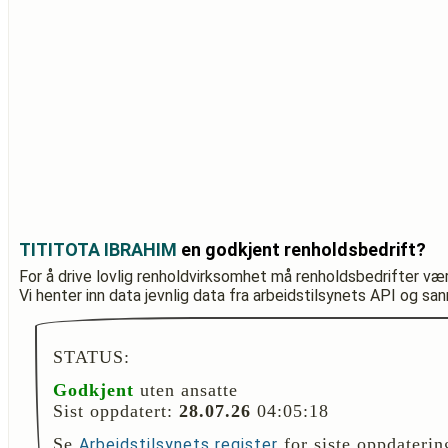
TITITOTA IBRAHIM
en godkjent renholdsbedrift?
For å drive lovlig renholdvirksomhet må renholdsbedrifter væ
Vi henter inn data jevnlig data fra arbeidstilsynets API og sa
STATUS:
Godkjent
uten ansatte
Sist oppdatert:
28.07.26
04:05:18
Se
for siste oppdaterin
Arbeidstilsynets register