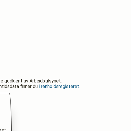
re godkjent av Arbeidstilsynet.
nntidsdata finner du
i renholdsregisteret
.
ger