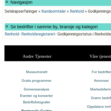
Navigasjon
Selskapserfaringer »
Kundeomtaler
»
Renhold
»
Godkjennings
Se bedrifter i samme by, bransje og kategori
Renhold
-
Renholdsregisteret
-
Godkjenningsstatus i Renhold
Andre Tjenester
Våre tjenest
Museumsnett
For bedrifte
Gratis programmer
Annonser
Domeneanalyse
Markedsføri
Eventer og konserter
Grønn bedrif
Bedriftsfotografer
Oppdatere innh
Næringsliv Guider