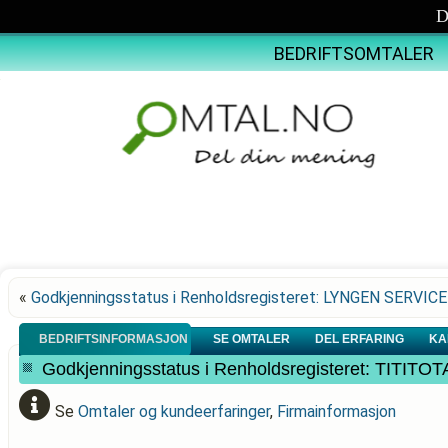
D
BEDRIFTSOMTALER
«
Godkjenningsstatus i Renholdsregisteret: LYNGEN SERVIC
BEDRIFTSINFORMASJON
SE OMTALER
DEL ERFARING
KA
Godkjenningsstatus i Renholdsregisteret: TITITO
Se
Omtaler og kundeerfaringer
,
Firmainformasjon