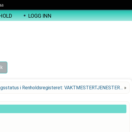
ma
HOLD
LOGG INN
ngsstatus i Renholdsregisteret: VAKTMESTERTJENESTER…
»