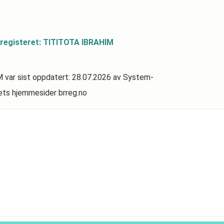
sregisteret: TITITOTA IBRAHIM
M
var sist oppdatert:
28.07.2026
av System-
rets hjemmesider brreg.no