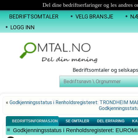
Del dine bedriftserfaringer og les andres 
BEDRIFTSOMTALER
VELG BRANSJE
NÆ
LOGG INN
Bedriftsomtaler og selskap
«
Godkjenningsstatus i Renholdsregisteret: TRONDHEIM 
Godkjenningsstat
BEDRIFTSINFORMASJON
SE OMTALER
DEL ERFARING
KA
Godkjenningsstatus i Renholdsregisteret: EURO