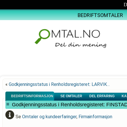
D
BEDRIFTSOMTALER
«
Godkjenningsstatus i Renholdsregisteret: LARVIK…
BEDRIFTSINFORMASJON
SE OMTALER
DEL ERFARING
KA
Godkjenningsstatus i Renholdsregisteret: FINS
Se
Omtaler og kundeerfaringer
,
Firmainformasjon