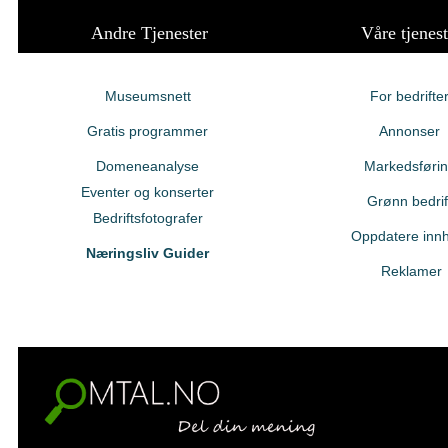
Andre Tjenester
Våre tjenest
Museumsnett
For bedrifte
Gratis programmer
Annonser
Domeneanalyse
Markedsføri
Eventer og konserter
Grønn bedrif
Bedriftsfotografer
Oppdatere innh
Næringsliv Guider
Reklamer