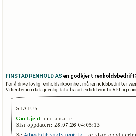
FINSTAD RENHOLD AS
en godkjent renholdsbedrift
For å drive lovlig renholdvirksomhet må renholdsbedrifter væ
Vi henter inn data jevnlig data fra arbeidstilsynets API og sa
STATUS:
Godkjent
med ansatte
Sist oppdatert:
28.07.26
04:05:13
Se
for siste oppdaterin
Arbeidstilsynets register