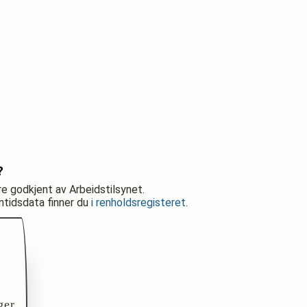
?
re godkjent av Arbeidstilsynet.
nntidsdata finner du
i renholdsregisteret
.
ger