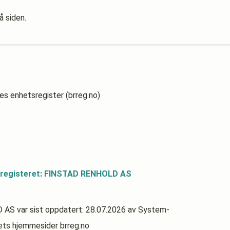
å siden.
es enhetsregister (brreg.no)
sregisteret: FINSTAD RENHOLD AS
D AS
var sist oppdatert:
28.07.2026
av System-
rets hjemmesider brreg.no