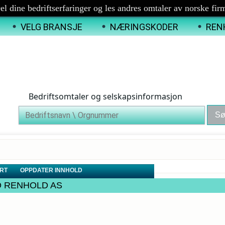
el dine bedriftserfaringer og les andres omtaler av norske fir
VELG BRANSJE
NÆRINGSKODER
REN
Bedriftsomtaler og selskapsinformasjon
RT
OPPDATER INNHOLD
TAD RENHOLD AS