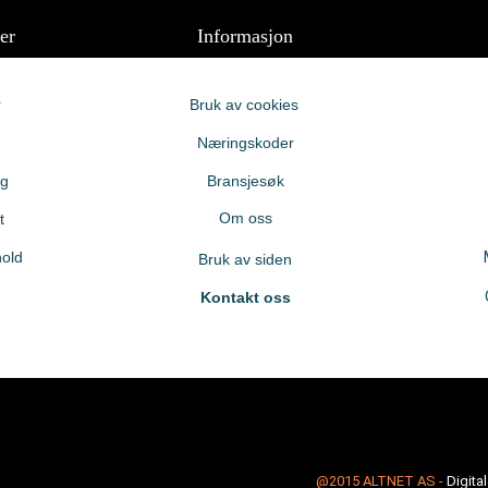
er
Informasjon
r
Bruk av cookies
Næringskoder
ng
Bransjesøk
Om oss
t
old
Bruk av siden
Kontakt oss
@2015
ALTNET AS
-
Digita