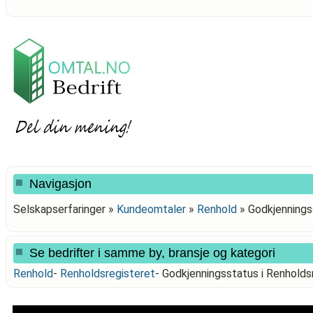
Navigasjon
Selskapserfaringer »
Kundeomtaler
»
Renhold
»
Godkjennings
Se bedrifter i samme by, bransje og kategori
Renhold
-
Renholdsregisteret
-
Godkjenningsstatus i Renhol