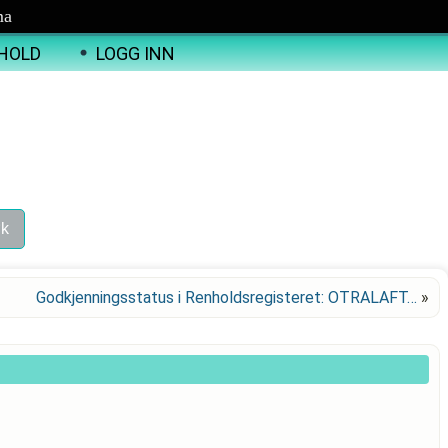
ma
HOLD
LOGG INN
Godkjenningsstatus i Renholdsregisteret: OTRALAFT…
»