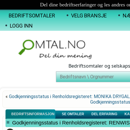
Del dine bedriftserfaringer og les andres 
BEDRIFTSOMTALER
VELG BRANSJE
NÆ
LOGG INN
Bedriftsomtaler og selskap
«
Godkjenningsstatus i Renholdsregisteret: MONIKA DRYGA
Godkjenningsstatu
BEDRIFTSINFORMASJON
SE OMTALER
DEL ERFARING
KA
Godkjenningsstatus i Renholdsregisteret: RENWI