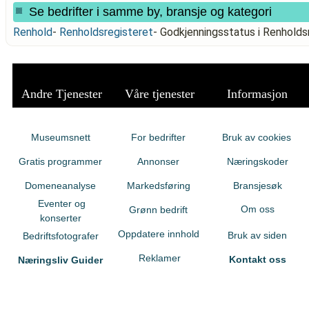
Se bedrifter i samme by, bransje og kategori
Renhold
-
Renholdsregisteret
-
Godkjenningsstatus i Renhold
Andre Tjenester
Våre tjenester
Informasjon
Museumsnett
For bedrifter
Bruk av cookies
Gratis programmer
Annonser
Næringskoder
Domeneanalyse
Markedsføring
Bransjesøk
Eventer og
Om oss
Grønn bedrift
konserter
Oppdatere innhold
Bruk av siden
Bedriftsfotografer
Reklamer
Kontakt oss
Næringsliv Guider