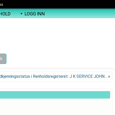
ma
HOLD
LOGG INN
dkjenningsstatus i Renholdsregisteret: J K SERVICE JOHN…
»