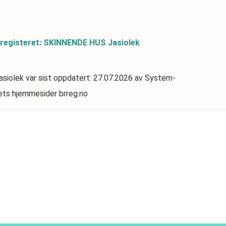
sregisteret: SKINNENDE HUS Jasiolek
asiolek
var sist oppdatert:
27.07.2026
av System-
rets hjemmesider brreg.no