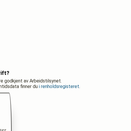
ift?
re godkjent av Arbeidstilsynet.
nntidsdata finner du
i renholdsregisteret
.
ger