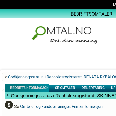
D
BEDRIFTSOMTALER
«
Godkjenningsstatus i Renholdsregisteret: RENATA RYBAL
BEDRIFTSINFORMASJON
SE OMTALER
DEL ERFARING
KA
Godkjenningsstatus i Renholdsregisteret: SKINN
Se
Omtaler og kundeerfaringer
,
Firmainformasjon