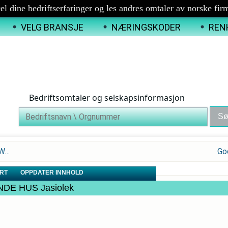
el dine bedriftserfaringer og les andres omtaler av norske fir
VELG BRANSJE
NÆRINGSKODER
REN
Bedriftsomtaler og selskapsinformasjon
OW…
Go
RT
OPPDATER INNHOLD
ENDE HUS Jasiolek