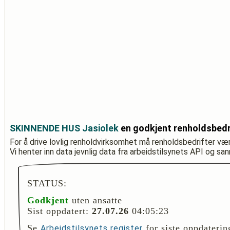
SKINNENDE HUS Jasiolek
en godkjent renholdsbedr
For å drive lovlig renholdvirksomhet må renholdsbedrifter væ
Vi henter inn data jevnlig data fra arbeidstilsynets API og sa
STATUS:
Godkjent
uten ansatte
Sist oppdatert:
27.07.26
04:05:23
Se
for siste oppdaterin
Arbeidstilsynets register