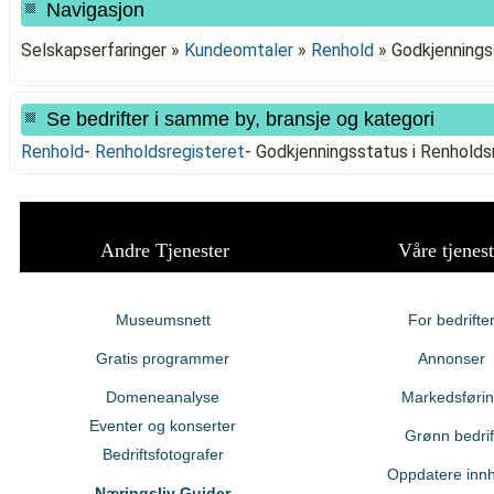
Navigasjon
Selskapserfaringer »
Kundeomtaler
»
Renhold
»
Godkjennings
Se bedrifter i samme by, bransje og kategori
Renhold
-
Renholdsregisteret
-
Godkjenningsstatus i Renhold
Andre Tjenester
Våre tjenest
Museumsnett
For bedrifte
Gratis programmer
Annonser
Domeneanalyse
Markedsføri
Eventer og konserter
Grønn bedrif
Bedriftsfotografer
Oppdatere innh
Næringsliv Guider