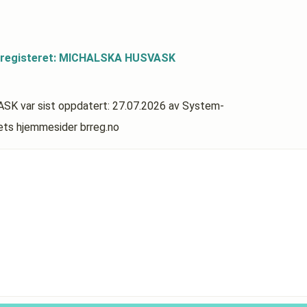
dsregisteret: MICHALSKA HUSVASK
VASK
var sist oppdatert:
27.07.2026
av System-
rets hjemmesider brreg.no