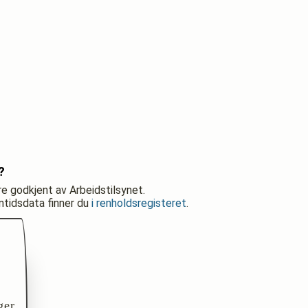
?
re godkjent av Arbeidstilsynet.
nntidsdata finner du
i renholdsregisteret
.
ger