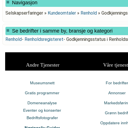
Navigasjon
Selskapserfaringer »
Kundeomtaler
»
Renhold
»
Godkjennings
Se bedrifter i samme by, bransje og kategori
Renhold
-
Renholdsregisteret
-
Godkjenningsstatus i Renhol
Andre Tjenester
Våre tjenest
Museumsnett
For bedrifte
Gratis programmer
Annonser
Domeneanalyse
Markedsføri
Eventer og konserter
Grønn bedrif
Bedriftsfotografer
Oppdatere innh
Næringsliv Guider