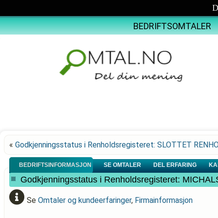
D
BEDRIFTSOMTALER
«
Godkjenningsstatus i Renholdsregisteret: SLOTTET RENH
BEDRIFTSINFORMASJON
SE OMTALER
DEL ERFARING
KA
Godkjenningsstatus i Renholdsregisteret: MIC
Se
Omtaler og kundeerfaringer
,
Firmainformasjon