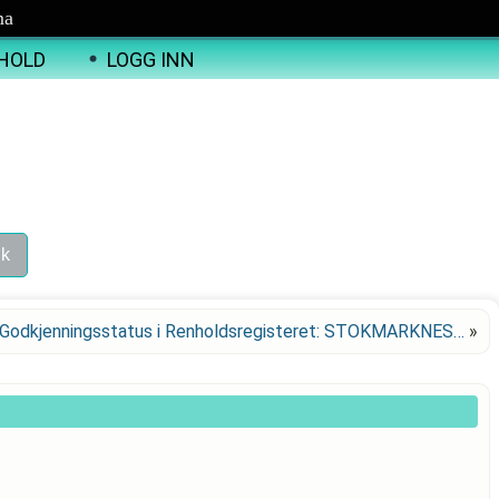
ma
HOLD
LOGG INN
Godkjenningsstatus i Renholdsregisteret: STOKMARKNES…
»