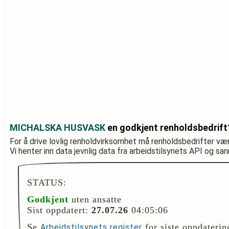
MICHALSKA HUSVASK
en godkjent renholdsbedrift
For å drive lovlig renholdvirksomhet må renholdsbedrifter væ
Vi henter inn data jevnlig data fra arbeidstilsynets API og sa
STATUS:
Godkjent
uten ansatte
Sist oppdatert:
27.07.26
04:05:06
Se
for siste oppdaterin
Arbeidstilsynets register