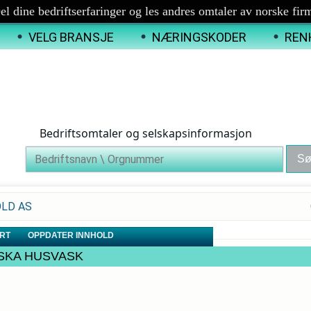
el dine bedriftserfaringer og les andres omtaler av norske fir
VELG BRANSJE
NÆRINGSKODER
REN
Bedriftsomtaler og selskapsinformasjon
OLD AS
RT
OPPDATER INNHOLD
HALSKA HUSVASK