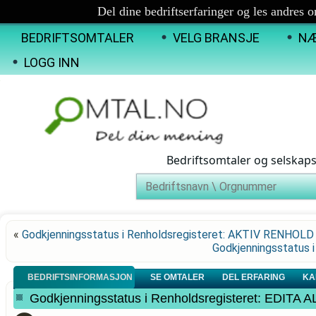
Del dine bedriftserfaringer og les andres 
BEDRIFTSOMTALER
VELG BRANSJE
NÆ
LOGG INN
Bedriftsomtaler og selskap
«
Godkjenningsstatus i Renholdsregisteret: AKTIV RENHOL
Godkjenningsstatus 
BEDRIFTSINFORMASJON
SE OMTALER
DEL ERFARING
KA
Godkjenningsstatus i Renholdsregisteret: EDITA 