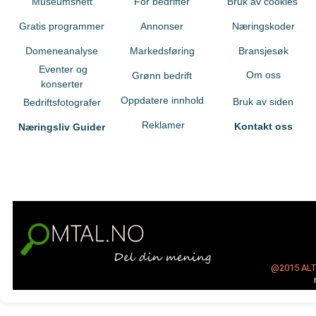
Museumsnett
For bedrifter
Bruk av cookies
Gratis programmer
Annonser
Næringskoder
Domeneanalyse
Markedsføring
Bransjesøk
Eventer og
Om oss
Grønn bedrift
konserter
Oppdatere innhold
Bruk av siden
Bedriftsfotografer
Reklamer
Kontakt oss
Næringsliv Guider
@2015
AL