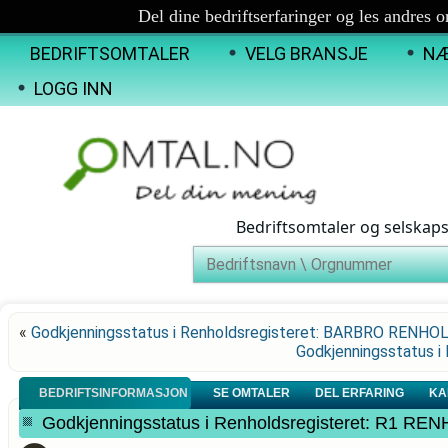
Del dine bedriftserfaringer og les andres 
BEDRIFTSOMTALER
VELG BRANSJE
NÆ
LOGG INN
Bedriftsomtaler og selskap
«
Godkjenningsstatus i Renholdsregisteret: BARBRO RENHO
Godkjenningsstatus i
BEDRIFTSINFORMASJON
SE OMTALER
DEL ERFARING
KA
Godkjenningsstatus i Renholdsregisteret: R1 