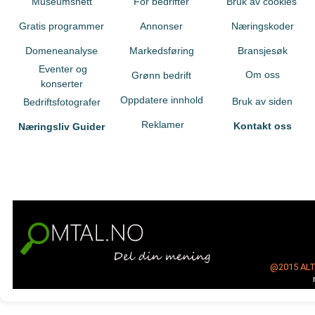
Museumsnett
For bedrifter
Bruk av cookies
Gratis programmer
Annonser
Næringskoder
Domeneanalyse
Markedsføring
Bransjesøk
Eventer og
Om oss
Grønn bedrift
konserter
Oppdatere innhold
Bruk av siden
Bedriftsfotografer
Reklamer
Kontakt oss
Næringsliv Guider
@2015
AL