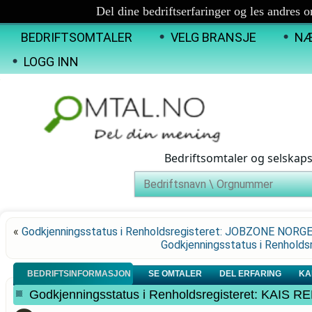
Del dine bedriftserfaringer og les andres 
BEDRIFTSOMTALER
VELG BRANSJE
NÆ
LOGG INN
Bedriftsomtaler og selskap
«
Godkjenningsstatus i Renholdsregisteret: JOBZONE NORG
Godkjenningsstatus i Renhol
BEDRIFTSINFORMASJON
SE OMTALER
DEL ERFARING
KA
Godkjenningsstatus i Renholdsregisteret: KAIS 