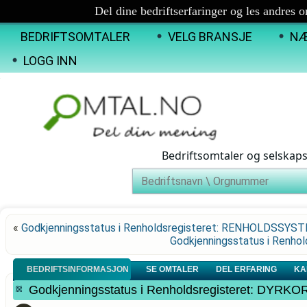
Del dine bedriftserfaringer og les andres 
BEDRIFTSOMTALER
VELG BRANSJE
NÆ
LOGG INN
Bedriftsomtaler og selskap
«
Godkjenningsstatus i Renholdsregisteret: RENHOLDSSYS
Godkjenningsstatus i Renh
BEDRIFTSINFORMASJON
SE OMTALER
DEL ERFARING
KA
Godkjenningsstatus i Renholdsregisteret: D