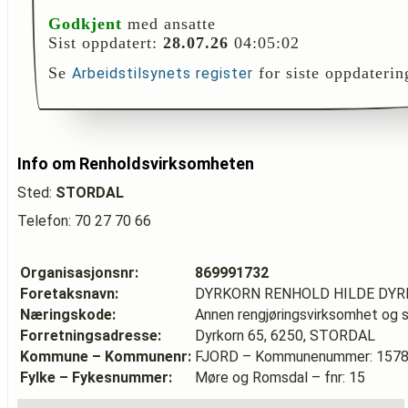
Godkjent
med ansatte
Sist oppdatert:
28.07.26
04:05:02
Se
for siste oppdaterin
Arbeidstilsynets register
Info om Renholdsvirksomheten
Sted:
STORDAL
Telefon: 70 27 70 66
Organisasjonsnr:
869991732
Foretaksnavn:
DYRKORN RENHOLD HILDE DY
Næringskode:
Annen rengjøringsvirksomhet og 
Forretningsadresse:
Dyrkorn 65, 6250, STORDAL
Kommune – Kommunenr:
FJORD – Kommunenummer: 157
Fylke – Fykesnummer:
Møre og Romsdal – fnr: 15