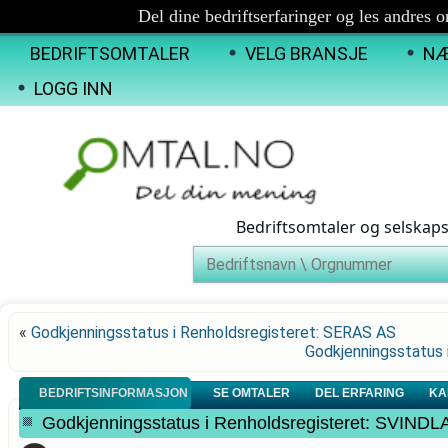
Del dine bedriftserfaringer og les andres 
BEDRIFTSOMTALER
VELG BRANSJE
NÆ
LOGG INN
Bedriftsomtaler og selskap
«
Godkjenningsstatus i Renholdsregisteret: SERAS AS
Godkjenningsstatus
BEDRIFTSINFORMASJON
SE OMTALER
DEL ERFARING
KA
Godkjenningsstatus i Renholdsregisteret: SVI