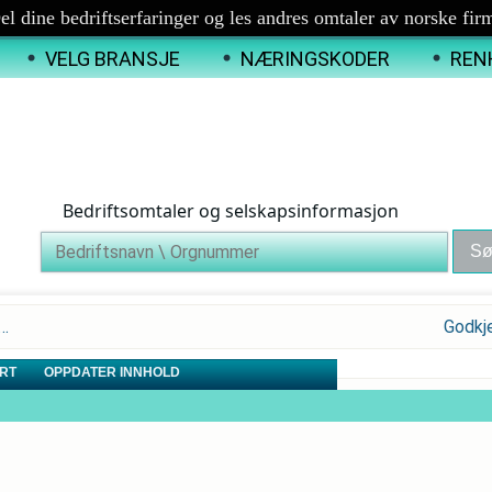
el dine bedriftserfaringer og les andres omtaler av norske fir
VELG BRANSJE
NÆRINGSKODER
REN
Bedriftsomtaler og selskapsinformasjon
–…
Godkj
RT
OPPDATER INNHOLD