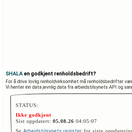
SHALA
en godkjent renholdsbedrift?
For å drive lovlig renholdvirksomhet må renholdsbedrifter væ
Vi henter inn data jevnlig data fra arbeidstilsynets API og sa
STATUS:
Ikke godkjent
Sist oppdatert:
05.08.26
04:05:07
Se
for siste oppdaterin
Arbeidstilsynets register