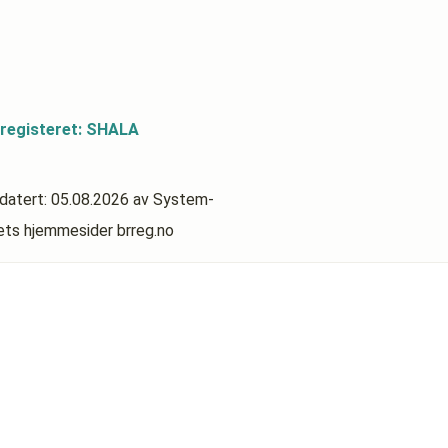
sregisteret: SHALA
pdatert:
05.08.2026
av System-
rets hjemmesider brreg.no