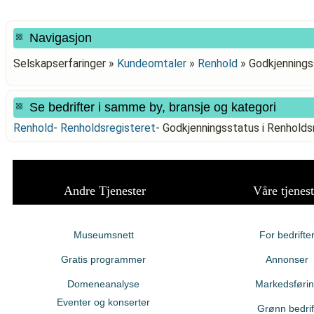
Navigasjon
Selskapserfaringer »
Kundeomtaler
»
Renhold
»
Godkjennings
Se bedrifter i samme by, bransje og kategori
Renhold
-
Renholdsregisteret
-
Godkjenningsstatus i Renholds
Andre Tjenester
Våre tjenest
Museumsnett
For bedrifte
Gratis programmer
Annonser
Domeneanalyse
Markedsføri
Eventer og konserter
Grønn bedrif