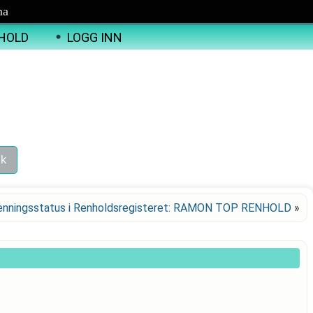
ma
HOLD
LOGG INN
enningsstatus i Renholdsregisteret: RAMON TOP RENHOLD
»