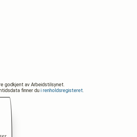
re godkjent av Arbeidstilsynet.
nntidsdata finner du
i renholdsregisteret
.
ger