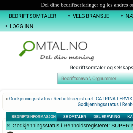
Del dine bedriftserfaringer og les andres 
BEDRIFTSOMTALER
VELG BRANSJE
NÆ
LOGG INN
Bedriftsomtaler og selskap
«
Godkjenningsstatus i Renholdsregisteret: CATRINA LERVIK
Godkjenningsstatus i Re
BEDRIFTSINFORMASJON
SE OMTALER
DEL ERFARING
KA
Godkjenningsstatus i Renholdsregisteret: SUPE