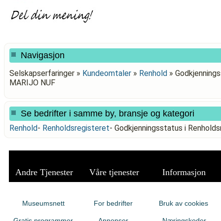
Navigasjon
Selskapserfaringer »
Kundeomtaler
»
Renhold
»
Godkjennings
MARIJO NUF
Se bedrifter i samme by, bransje og kategori
Renhold
-
Renholdsregisteret
-
Godkjenningsstatus i Renhold
Andre Tjenester
Våre tjenester
Informasjon
Museumsnett
For bedrifter
Bruk av cookies
Gratis programmer
Annonser
Næringskoder