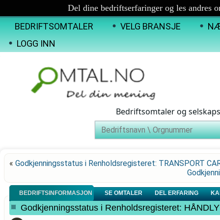
Del dine bedriftserfaringer og les andres 
BEDRIFTSOMTALER
VELG BRANSJE
NÆ
LOGG INN
Bedriftsomtaler og selskap
«
Godkjenningsstatus i Renholdsregisteret: TRANSPORT C
Godkjenni
BEDRIFTSINFORMASJON
SE OMTALER
DEL ERFARING
KA
Godkjenningsstatus i Renholdsregisteret: HÅND