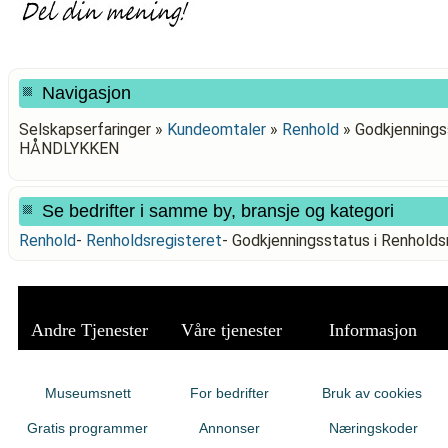
Navigasjon
Selskapserfaringer »
Kundeomtaler
»
Renhold
»
Godkjenningss
HÅNDLYKKEN
Se bedrifter i samme by, bransje og kategori
Renhold
-
Renholdsregisteret
-
Godkjenningsstatus i Renhold
Andre Tjenester
Våre tjenester
Informasjon
Museumsnett
For bedrifter
Bruk av cookies
Gratis programmer
Annonser
Næringskoder