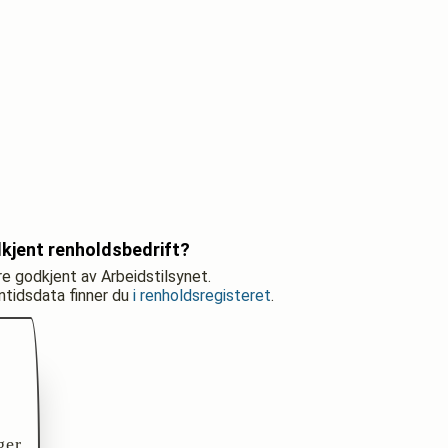
kjent renholdsbedrift?
re godkjent av Arbeidstilsynet.
nntidsdata finner du
i renholdsregisteret
.
ger