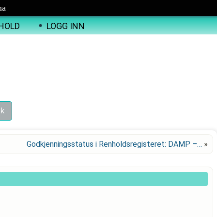
ma
HOLD
LOGG INN
Godkjenningsstatus i Renholdsregisteret: DAMP –…
»