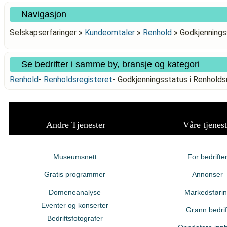
Navigasjon
Selskapserfaringer »
Kundeomtaler
»
Renhold
»
Godkjennings
Se bedrifter i samme by, bransje og kategori
Renhold
-
Renholdsregisteret
-
Godkjenningsstatus i Renhol
Andre Tjenester
Våre tjenest
Museumsnett
For bedrifte
Gratis programmer
Annonser
Domeneanalyse
Markedsføri
Eventer og konserter
Grønn bedrif
Bedriftsfotografer