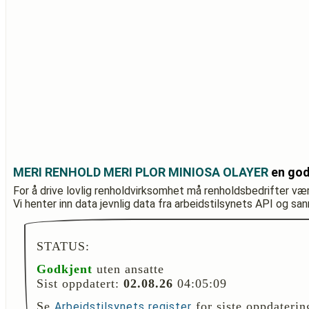
MERI RENHOLD MERI PLOR MINIOSA OLAYER
en god
For å drive lovlig renholdvirksomhet må renholdsbedrifter væ
Vi henter inn data jevnlig data fra arbeidstilsynets API og sa
STATUS:
Godkjent
uten ansatte
Sist oppdatert:
02.08.26
04:05:09
Se
for siste oppdaterin
Arbeidstilsynets register