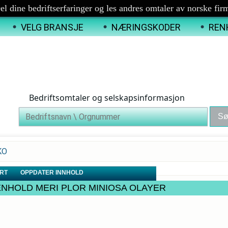
el dine bedriftserfaringer og les andres omtaler av norske fir
VELG BRANSJE
NÆRINGSKODER
REN
Bedriftsomtaler og selskapsinformasjon
KO
RT
OPPDATER INNHOLD
RI RENHOLD MERI PLOR MINIOSA OLAYER