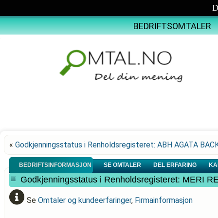
D
BEDRIFTSOMTALER
«
Godkjenningsstatus i Renholdsregisteret: ABH AGATA BAC
BEDRIFTSINFORMASJON
SE OMTALER
DEL ERFARING
KA
Godkjenningsstatus i Renholdsregisteret: ME
Se
Omtaler og kundeerfaringer
,
Firmainformasjon