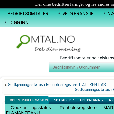
Del dine bedriftserfaringer og les andres 
BEDRIFTSOMTALER
VELG BRANSJE
NÆ
LOGG INN
Bedriftsomtaler og selskap
«
Godkjenningsstatus i Renholdsregisteret: ALTRENT AS
Godkjenningsstatus i
BEDRIFTSINFORMASJON
SE OMTALER
DEL ERFARING
KA
Godkjenningsstatus i Renholdsregisteret:
FLAMANZEANU