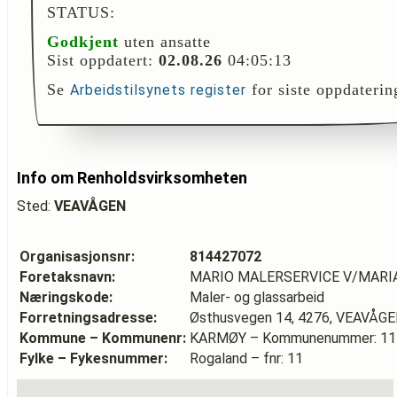
STATUS:
Godkjent
uten ansatte
Sist oppdatert:
02.08.26
04:05:13
Se
for siste oppdaterin
Arbeidstilsynets register
Info om Renholdsvirksomheten
Sted:
VEAVÅGEN
Organisasjonsnr:
814427072
Foretaksnavn:
MARIO MALERSERVICE V/MAR
Næringskode:
Maler- og glassarbeid
Forretningsadresse:
Østhusvegen 14, 4276, VEAVÅG
Kommune – Kommunenr:
KARMØY – Kommunenummer: 11
Fylke – Fykesnummer:
Rogaland – fnr: 11