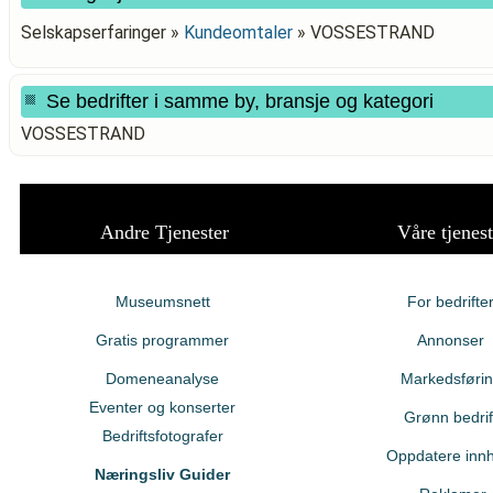
Selskapserfaringer »
Kundeomtaler
»
VOSSESTRAND
Se bedrifter i samme by, bransje og kategori
VOSSESTRAND
Andre Tjenester
Våre tjenest
Museumsnett
For bedrifte
Gratis programmer
Annonser
Domeneanalyse
Markedsføri
Eventer og konserter
Grønn bedrif
Bedriftsfotografer
Oppdatere innh
Næringsliv Guider