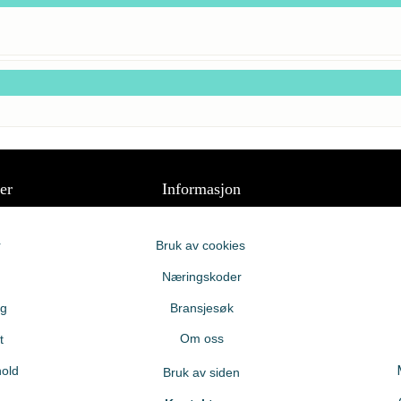
er
Informasjon
r
Bruk av cookies
Næringskoder
ng
Bransjesøk
Om oss
t
old
Bruk av siden