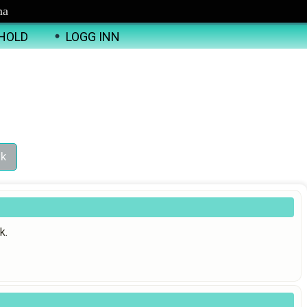
ma
HOLD
LOGG INN
k.