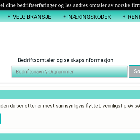
el dine bedriftserfaringer og les andres omtaler av norske fir
VELG BRANSJE
NÆRINGSKODER
REN
Bedriftsomtaler og selskapsinformasjon
iden du ser etter er mest sannsynligvis flyttet, vennligst prøv sø