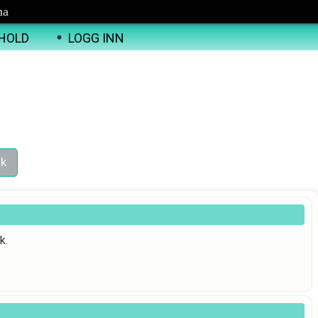
ma
HOLD
LOGG INN
k.