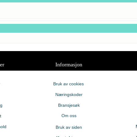
er
Informasjon
r
Bruk av cookies
Næringskoder
ng
Bransjesøk
Om oss
t
old
Bruk av siden