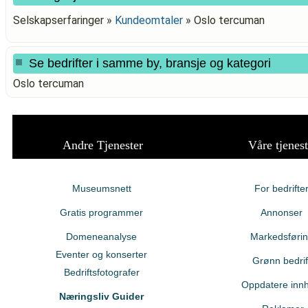
Selskapserfaringer »
Kundeomtaler
»
Oslo tercuman
Se bedrifter i samme by, bransje og kategori
Oslo tercuman
Andre Tjenester
Våre tjenest
Museumsnett
For bedrifte
Gratis programmer
Annonser
Domeneanalyse
Markedsføri
Eventer og konserter
Grønn bedrif
Bedriftsfotografer
Oppdatere innh
Næringsliv Guider