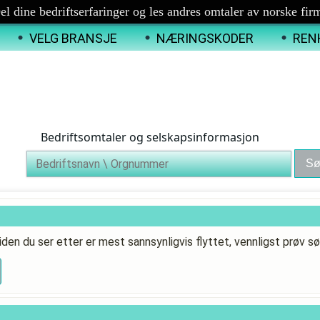
el dine bedriftserfaringer og les andres omtaler av norske fir
VELG BRANSJE
NÆRINGSKODER
REN
Bedriftsomtaler og selskapsinformasjon
iden du ser etter er mest sannsynligvis flyttet, vennligst prøv sø