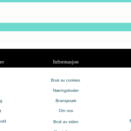
er
Informasjon
r
Bruk av cookies
Næringskoder
ng
Bransjesøk
Om oss
t
old
Bruk av siden