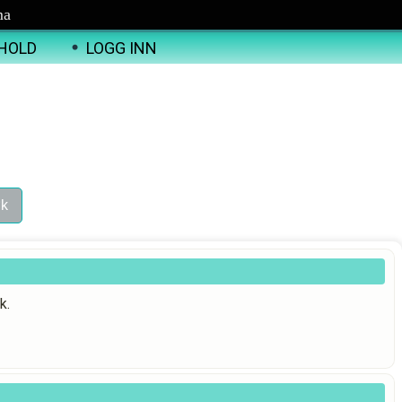
ma
HOLD
LOGG INN
k.