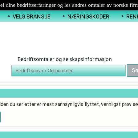
el dine bedriftserfaringer og les andres omtaler av norske fir
VELG BRANSJE
NÆRINGSKODER
REN
Bedriftsomtaler og selskapsinformasjon
iden du ser etter er mest sannsynligvis flyttet, vennligst prøv sø