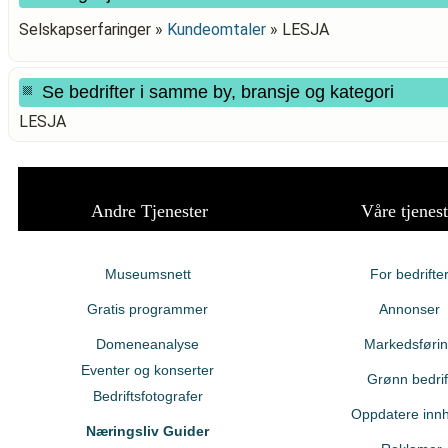
Selskapserfaringer »
Kundeomtaler
»
LESJA
Se bedrifter i samme by, bransje og kategori
LESJA
Andre Tjenester
Våre tjenest
Museumsnett
For bedrifte
Gratis programmer
Annonser
Domeneanalyse
Markedsføri
Eventer og konserter
Grønn bedrif
Bedriftsfotografer
Oppdatere innh
Næringsliv Guider